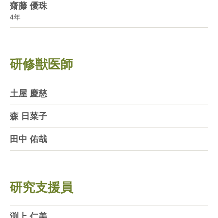
齋藤 優珠
4年
研修獣医師
土屋 慶慈
森 日菜子
田中 佑哉
研究支援員
渕上 仁美