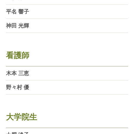
平名 響子
神田 光輝
看護師
木本 三恵
野々村 優
大学院生