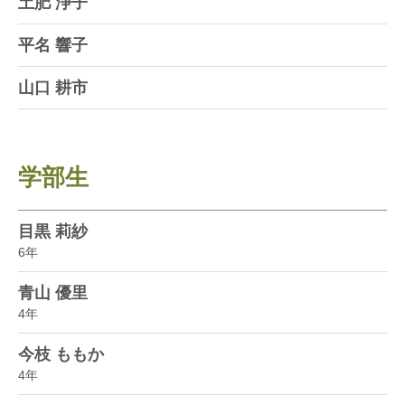
土肥 浄子
平名 響子
山口 耕市
学部生
目黒 莉紗
6年
青山 優里
4年
今枝 ももか
4年