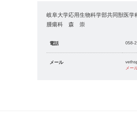
岐阜大学応用生物科学部共同獣医学
腫瘍科 森 崇
電話
058
メール
vethsp
メー