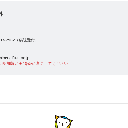
科
-293-2962（病院受付）
tl★t.gifu-u.ac.jp
ル送信時は“★”を@に変更してください