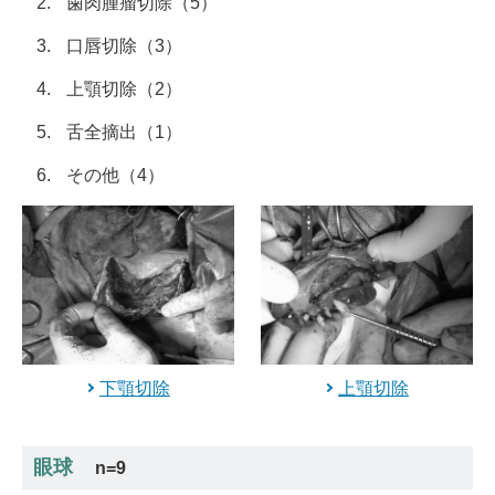
歯肉腫瘤切除（5）
口唇切除（3）
上顎切除（2）
舌全摘出（1）
その他（4）
下顎切除
上顎切除
眼球
n=9