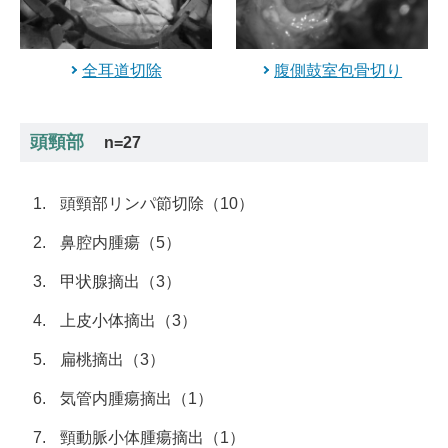
全耳道切除
腹側鼓室包骨切り
頭頸部
n=27
頭頸部リンパ節切除（10）
鼻腔内腫瘍（5）
甲状腺摘出（3）
上皮小体摘出（3）
扁桃摘出（3）
気管内腫瘍摘出（1）
頸動脈小体腫瘍摘出（1）