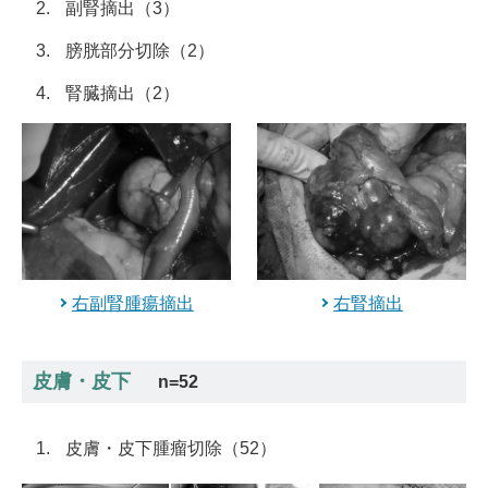
副腎摘出（3）
膀胱部分切除（2）
腎臓摘出（2）
右副腎腫瘍摘出
右腎摘出
皮膚・皮下
n=52
皮膚・皮下腫瘤切除（52）