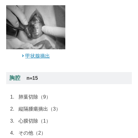
甲状腺摘出
胸腔
n=15
肺葉切除（9）
縦隔腫瘍摘出（3）
心膜切除（1）
その他（2）