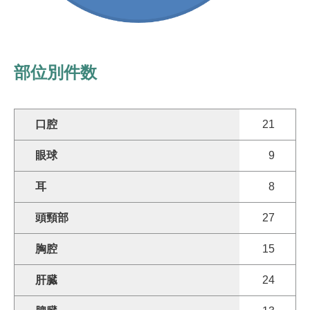
部位別件数
口腔
21
眼球
9
耳
8
頭頸部
27
胸腔
15
肝臓
24