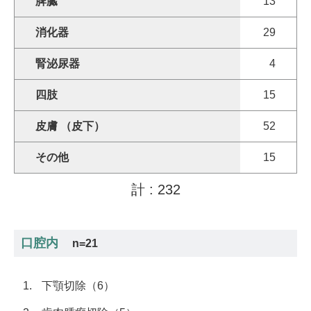
脾臓
13
消化器
29
腎泌尿器
4
四肢
15
皮膚 （皮下）
52
その他
15
計 : 232
口腔内
n=21
下顎切除（6）