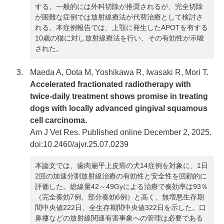
する。一般的には外科切除が推奨されるが、完全切除
が困難な症例では放射線療法が代替治療として検討さ
れる。本症例報告では、上顎に発生したAPOTを有する
10歳の猫に対し放射線療法を行い、その有効性が示唆
された。
Maeda A, Oota M, Yoshikawa R, Iwasaki R, Mori T.
Accelerated fractionated radiotherapy with
twice-daily treatment shows promise in treating
dogs with locally advanced gingival squamous
cell carcinoma.
Am J Vet Res. Published online December 2, 2025.
doi:10.2460/ajvr.25.07.0239
本論文では、歯肉扁平上皮癌の犬14症例を対象に、1日
2回の加速分割放射線治療の有効性と安全性を回顧的に
評価した。総線量42～49Gyによる治療で奏効率は93％
（完全奏効7例、部分奏効6例）と高く、無増悪生存期
間中央値222日、全生存期間中央値322日を示した。口
鼻瘻などの放射線関連有害事象への管理は必要である