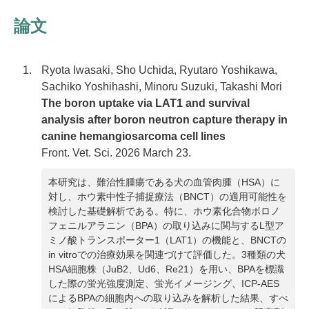
論文
Ryota Iwasaki, Sho Uchida, Ryutaro Yoshikawa,
Sachiko Yoshihashi, Minoru Suzuki, Takashi Mori
The boron uptake via LAT1 and survival
analysis after boron neutron capture therapy in
canine hemangiosarcoma cell lines
Front. Vet. Sci. 2026 March 23.
本研究は、難治性腫瘍である犬の血管肉腫（HSA）に
対し、ホウ素中性子捕捉療法（BNCT）の適用可能性を
検討した基礎解析である。特に、ホウ素化合物ボロノ
フェニルアラニン（BPA）の取り込みに関与するL型ア
ミノ酸トランスポーター1（LAT1）の機能と、BNCTの
in vitroでの治療効果を関連づけて評価した。3種類の犬
HSA細胞株（JuB2、Ud6、Re21）を用い、BPAを標識
した際の蛍光強度測定、蛍光イメージング、ICP-AES
によるBPAの細胞内への取り込みを解析した結果、すべ