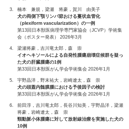
楠本 兼規，梁瀬 将豪，賀川 由美子
犬の両側下顎リンパ節おける蔓状血管化
（plexiform vascularization）の一例
第13回日本獣医病理学専門家協会（JCVP）学術集
会（ポスター発表） 2026年3月
梁瀬将豪，吉川竜太郎，森 崇
イオヘキソールによる自発性腫瘍崩壊症候群を疑っ
た犬の肝臓腫瘍の1例
第33回日本獣医がん学会学術集会 2026年1月
宇野晶洋，野末祐大，岩崎遼太，森 崇
犬の頭蓋内髄膜腫における予後因子の検討
第33回日本獣医がん学会学術集会 2026年1月
前田淳，吉川竜太郎，長谷川知美，宇野晶洋，梁瀬
将豪，岩崎遼太，森 崇
頸動脈小体腫瘍に対して放射線治療を実施した犬の
10例