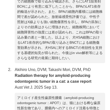
ての細胞株で取り込みが確認され、さらにLAT1阻害剤
BCHにより有意に低下したことから、BPAのLAT1依存
的輸送が示された。また、BPAの細胞内蓄積には細胞株
間で差が認められた。放射線感受性評価では、中性子
照射はX線よりも強い細胞傷害性を示し、BPAの添加に
よりその効果はさらに増強された。細胞株間において
細胞障害性の強度には差が認められ、これはBPAの取り
込み量の差と一致した。以上より、犬HSA細胞におけ
るLAT1依存的なBPAの取り込みとBNCTによる細胞傷
害効果が示され、犬HSAに対するBNCTの有効性を支持
する基礎的知見が得られた。今後はin vivo解析等による
さらなる研究の発展に期待したい。
Akihiro Uno, DVM; Takashi Mori, DVM, PhD
Radiation therapy for amyloid-producing
odontogenic tumor in a cat: a case report
Aust Vet J. 2025 Sep 13.
アミロイド産生性歯原性腫瘍（amyloid-producing
odontogenic tumor：APOT）は、猫における稀な歯原
性新生物であり、腫瘍内へのアミロイド沈着を特徴と