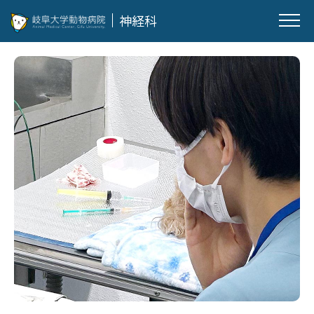
神経科
スタッフ紹介
診断・治療
臨床試験
研究紹介
業績
見学・研修