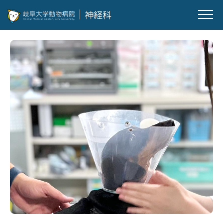
神経科
スタッフ紹介
診断・治療
臨床試験
研究紹介
業績
見学・研修