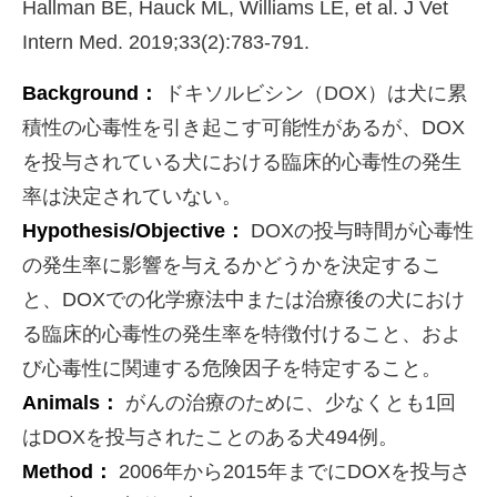
Hallman BE, Hauck ML, Williams LE, et al. J Vet
Intern Med. 2019;33(2):783-791.
Background：
ドキソルビシン（DOX）は犬に累
積性の心毒性を引き起こす可能性があるが、DOX
を投与されている犬における臨床的心毒性の発生
率は決定されていない。
Hypothesis/Objective：
DOXの投与時間が心毒性
の発生率に影響を与えるかどうかを決定するこ
と、DOXでの化学療法中または治療後の犬におけ
る臨床的心毒性の発生率を特徴付けること、およ
び心毒性に関連する危険因子を特定すること。
Animals：
がんの治療のために、少なくとも1回
はDOXを投与されたことのある犬494例。
Method：
2006年から2015年までにDOXを投与さ