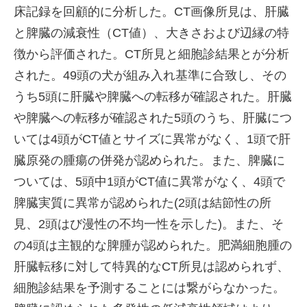
床記録を回顧的に分析した。CT画像所見は、肝臓
と脾臓の減衰性（CT値）、大きさおよび辺縁の特
徴から評価された。CT所見と細胞診結果とが分析
された。49頭の犬が組み入れ基準に合致し、その
うち5頭に肝臓や脾臓への転移が確認された。肝臓
や脾臓への転移が確認された5頭のうち、肝臓につ
いては4頭がCT値とサイズに異常がなく、1頭で肝
臓原発の腫瘍の併発が認められた。また、脾臓に
ついては、5頭中1頭がCT値に異常がなく、4頭で
脾臓実質に異常が認められた(2頭は結節性の所
見、2頭はび漫性の不均一性を示した)。また、そ
の4頭は主観的な脾腫が認められた。肥満細胞腫の
肝臓転移に対して特異的なCT所見は認められず、
細胞診結果を予測することには繋がらなかった。