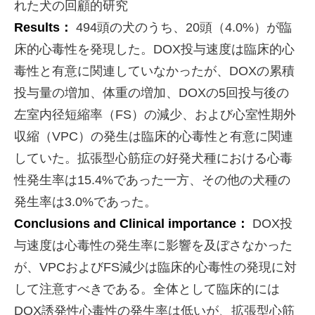
れた犬の回顧的研究
Results：
494頭の犬のうち、20頭（4.0%）が臨
床的心毒性を発現した。DOX投与速度は臨床的心
毒性と有意に関連していなかったが、DOXの累積
投与量の増加、体重の増加、DOXの5回投与後の
左室内径短縮率（FS）の減少、および心室性期外
収縮（VPC）の発生は臨床的心毒性と有意に関連
していた。拡張型心筋症の好発犬種における心毒
性発生率は15.4%であった一方、その他の犬種の
発生率は3.0%であった。
Conclusions and Clinical importance：
DOX投
与速度は心毒性の発生率に影響を及ぼさなかった
が、VPCおよびFS減少は臨床的心毒性の発現に対
して注意すべきである。全体として臨床的には
DOX誘発性心毒性の発生率は低いが、拡張型心筋