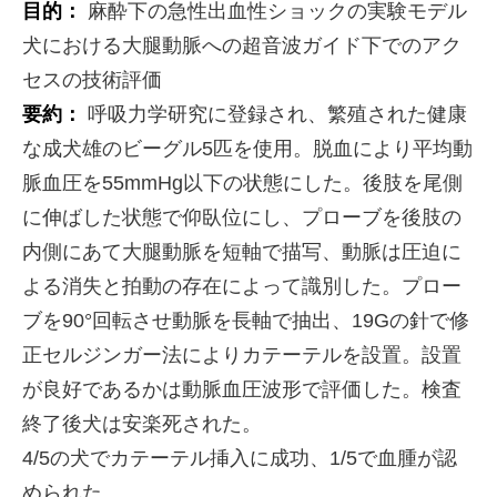
目的：
麻酔下の急性出血性ショックの実験モデル
犬における大腿動脈への超音波ガイド下でのアク
セスの技術評価
要約：
呼吸力学研究に登録され、繁殖された健康
な成犬雄のビーグル5匹を使用。脱血により平均動
脈血圧を55mmHg以下の状態にした。後肢を尾側
に伸ばした状態で仰臥位にし、プローブを後肢の
内側にあて大腿動脈を短軸で描写、動脈は圧迫に
よる消失と拍動の存在によって識別した。プロー
ブを90°回転させ動脈を長軸で抽出、19Gの針で修
正セルジンガー法によりカテーテルを設置。設置
が良好であるかは動脈血圧波形で評価した。検査
終了後犬は安楽死された。
4/5の犬でカテーテル挿入に成功、1/5で血腫が認
められた。