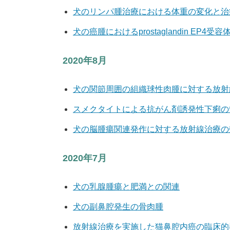
犬のリンパ腫治療における体重の変化と治
犬の癌腫におけるprostaglandin EP4
2020年8月
犬の関節周囲の組織球性肉腫に対する放射
スメクタイトによる抗がん剤誘発性下痢の
犬の脳腫瘍関連発作に対する放射線治療の
2020年7月
犬の乳腺腫瘍と肥満との関連
犬の副鼻腔発生の骨肉腫
放射線治療を実施した猫鼻腔内癌の臨床的