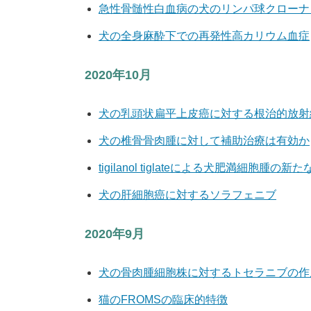
急性骨髄性白血病の犬のリンパ球クローナ
犬の全身麻酔下での再発性高カリウム血症
2020年10月
犬の乳頭状扁平上皮癌に対する根治的放射
犬の椎骨骨肉腫に対して補助治療は有効か
tigilanol tiglateによる犬肥満細胞腫の
犬の肝細胞癌に対するソラフェニブ
2020年9月
犬の骨肉腫細胞株に対するトセラニブの作
猫のFROMSの臨床的特徴