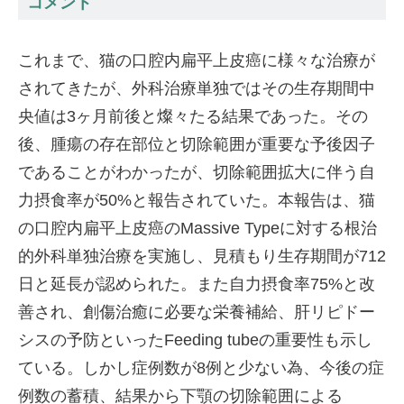
コメント
これまで、猫の口腔内扁平上皮癌に様々な治療が
されてきたが、外科治療単独ではその生存期間中
央値は3ヶ月前後と燦々たる結果であった。その
後、腫瘍の存在部位と切除範囲が重要な予後因子
であることがわかったが、切除範囲拡大に伴う自
力摂食率が50%と報告されていた。本報告は、猫
の口腔内扁平上皮癌のMassive Typeに対する根治
的外科単独治療を実施し、見積もり生存期間が712
日と延長が認められた。また自力摂食率75%と改
善され、創傷治癒に必要な栄養補給、肝リピドー
シスの予防といったFeeding tubeの重要性も示し
ている。しかし症例数が8例と少ない為、今後の症
例数の蓄積、結果から下顎の切除範囲による