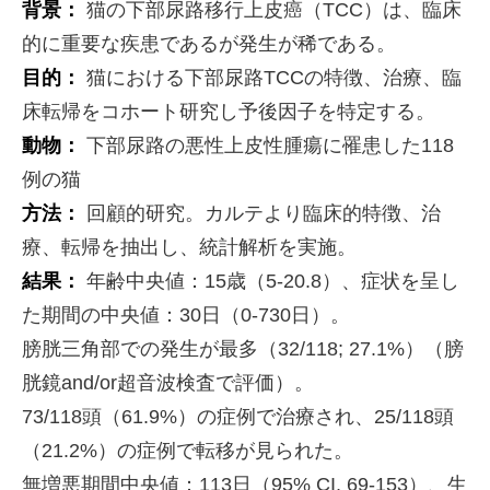
背景：
猫の下部尿路移行上皮癌（TCC）は、臨床
的に重要な疾患であるが発生が稀である。
目的：
猫における下部尿路TCCの特徴、治療、臨
床転帰をコホート研究し予後因子を特定する。
動物：
下部尿路の悪性上皮性腫瘍に罹患した118
例の猫
方法：
回顧的研究。カルテより臨床的特徴、治
療、転帰を抽出し、統計解析を実施。
結果：
年齢中央値：15歳（5-20.8）、症状を呈し
た期間の中央値：30日（0-730日）。
膀胱三角部での発生が最多（32/118; 27.1%）（膀
胱鏡and/or超音波検査で評価）。
73/118頭（61.9%）の症例で治療され、25/118頭
（21.2%）の症例で転移が見られた。
無増悪期間中央値：113日（95% CI, 69-153）、生