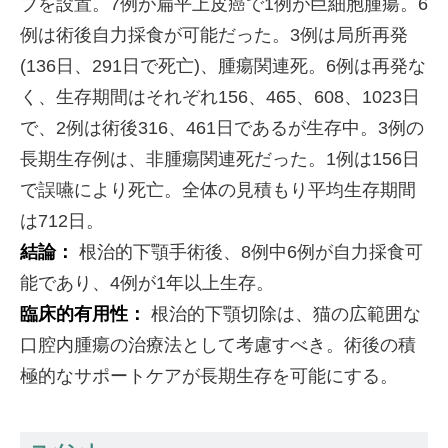
ブを設置。7例が扁平上皮癌で1例が巨細胞腫瘍。6
例は術後自力採食が可能だった。3例は局所再発
(136日、291日で死亡)、腫瘍関連死。6例は再発な
く、生存期間はそれぞれ156、465、608、1023日
で、2例は術後316、461日であるが生存中。3例の
長期生存例は、非腫瘍関連死だった。1例は156日
で誤嚥により死亡。全体の見積もり平均生存期間
は712日。
結論：
根治的下顎手術後、8例中6例が自力採食可
能であり、4例が1年以上生存。
臨床的有用性：
根治的下顎切除は、猫の広範囲な
口腔内腫瘍の治療法として考慮すべき。術後の積
極的なサポートケアが長期生存を可能にする。