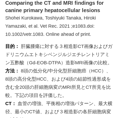
Comparing the CT and MRI findings for
canine primary hepatocellular lesions
Shohei Kurokawa, Toshiyuki Tanaka, Hiroki
Yamazaki, et al. Vet Rec. 2021 ;e1083.doi:
10.1002/vetr.1083. Online ahead of print.
目的：
肝臓腫瘍に対する３相造影CT画像およびガ
ドリニウムエトキシベンジルジエチレントリアミ
ン五酢酸（Gd-EOB-DTPA）造影MRI画像の比較。
方法：
8頭の低分化/中分化型肝細胞癌（HCC）、
8頭の高分化型HCC、および4頭の結節性過形成を
含む全20頭の肝細胞病変のMRI所見とCT所見を比
較。下記の項目を評価した。
CT：
血管の増強、平衡相の増強パターン、最大横
径、最小のCT値、および３相造影の各肝細胞病変