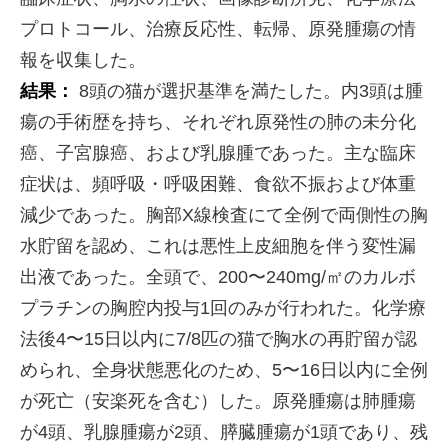
プロトコール、治療反応性、転帰、原発腫瘍の情
報を収集した。
結果：
8頭の猫が選択基準を満たした。内3頭は腫
瘍の手術歴を持ち、それぞれ原発性の肺の未分化
癌、子宮腺癌、および乳腺腫であった。主な臨床
症状は、頻呼吸・呼吸困難、食欲不振および体重
減少であった。胸部X線検査にて全例で両側性の胸
水貯留を認め、これは悪性上皮細胞を伴う変性漏
出液であった。全頭で、200〜240mg/㎡のカルボ
プラチンの胸腔内投与1回のみが行われた。化学療
法後4〜15日以内に7/8匹の猫で胸水の再貯留が認
められ、全身状態悪化のため、5〜16日以内に全例
が死亡（安楽死を含む）した。原発腫瘍は肺腫瘍
が4頭、乳腺腫瘍が2頭、膵臓腫瘍が1頭であり、残