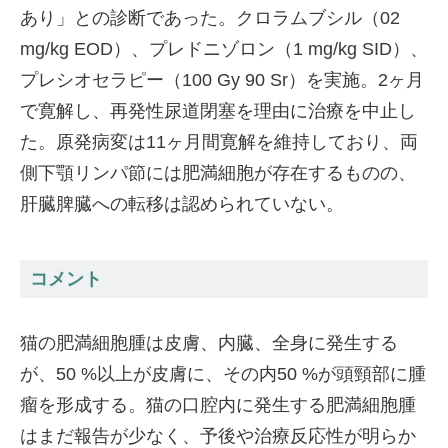
あり」との診断であった。クロラムブシル（02
mg/kg EOD）、プレドニゾロン（1 mg/kg SID）、
プレシオセラピー（100 Gy 90 Sr）を実施。2ヶ月
で寛解し、再発性尿道閉塞を理由に治療を中止し
た。原発病変は11ヶ月間寛解を維持しており、両
側下顎リンパ節には肥満細胞が存在するものの、
肝臓脾臓への転移は認められていない。
コメント
猫の肥満細胞腫は皮膚、内臓、全身に発生する
が、50 %以上が皮膚に、その内50 %が頭頸部に腫
瘤を形成する。猫の口腔内に発生する肥満細胞腫
はまだ報告が少なく、予後や治療反応性が明らか