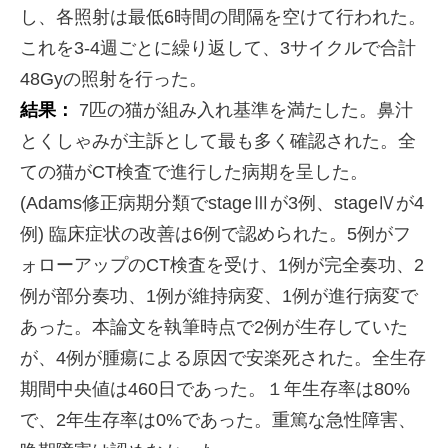
し、各照射は最低6時間の間隔を空けて行われた。
これを3-4週ごとに繰り返して、3サイクルで合計
48Gyの照射を行った。
結果：
7匹の猫が組み入れ基準を満たした。鼻汁
とくしゃみが主訴として最も多く確認された。全
ての猫がCT検査で進行した病期を呈した。
(Adams修正病期分類でstageⅢが3例、stageⅣが4
例) 臨床症状の改善は6例で認められた。5例がフ
ォローアップのCT検査を受け、1例が完全奏功、2
例が部分奏功、1例が維持病変、1例が進行病変で
あった。本論文を執筆時点で2例が生存していた
が、4例が腫瘍による原因で安楽死された。全生存
期間中央値は460日であった。１年生存率は80%
で、2年生存率は0%であった。重篤な急性障害、