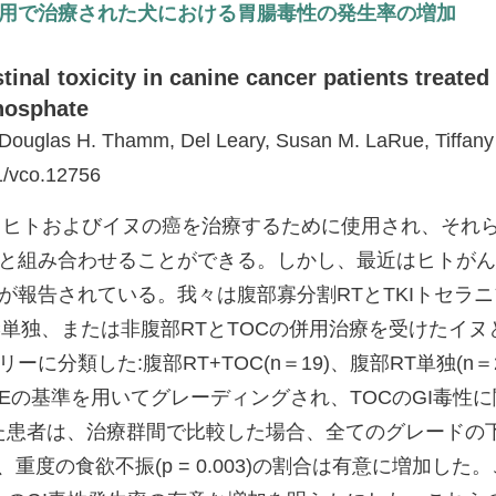
用で治療された犬における胃腸毒性の発生率の増加
tinal toxicity in canine cancer patients treate
phosphate
 Douglas H. Thamm, Del Leary, Susan M. LaRue, Tiffan
1/vco.12756
)は、ヒトおよびイヌの癌を治療するために使用され、そ
T)と組み合わせることができる。しかし、最近はヒトが
報告されている。我々は腹部寡分割RTとTKIトセラニブ
TOC単独、または非腹部RTとTOCの併用治療を受けた
類した:腹部RT+TOC(n＝19)、腹部RT単独(n＝29)
G-CTCAEの基準を用いてグレーディングされ、TOCのG
は、治療群間で比較した場合、全てのグレードの下痢(p = 0.
増加し、重度の食欲不振(p = 0.003)の割合は有意に増