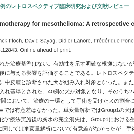
0例のレトロスペクティブ臨床研究および文献レビュー
motherapy for mesothelioma: A retrospective cl
nck Floch, David Sayag, Didier Lanore, Frédérique Pon
12843. Online ahead of print.
れた治療基準はない。有効性を示す明確な根拠はないが
後に与える影響を評価することである。レトロスペクテ
に中皮腫と診断された犬が組み入れ対象となった。また
基準とされた。40例の犬が対象となり、そのうち27例が化
各群間において、治療の一環として手術を受けた犬の割合には
以外の項目では有意差はなかった。単変量解析ではGroup1の
。初回の化学療法実施後の胸水の完全消失は、Group1における生
後因子に関しては単変量解析において有意差がなかったが、