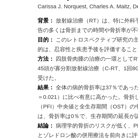
Carissa J. Norquest, Charles A. Maitz, 
背景：
放射線治療（RT）は、特に外科
告の多くは骨折までの時間や骨折率が不
目的：
このレトロスペクティブ研究の主
的は、忍容性と疾患予後を評価すること
方法：
四肢骨肉腫の治療の一環としてR
45頭が寡分割放射線治療（C-RT、1回8G
受けた。
結果：
全体の病的骨折率は37％であった。
＝0.021）に比べ有意に高かった。骨
（PFI）中央値と全生存期間（OST）の
は、骨折率は0％で、生存期間の延長が
結論：
病理学的骨折のリスクが低く、PF
とゾレドロン酸の併用療法を前向きに評