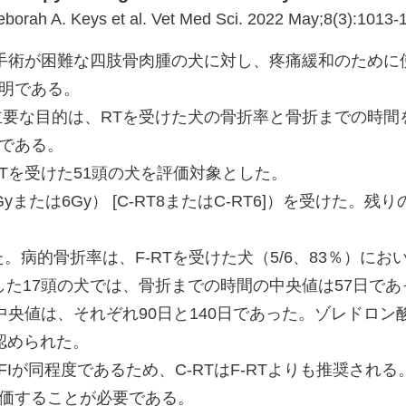
Deborah A. Keys et al. Vet Med Sci. 2022 May;8(3):1013-
手術が困難な四肢骨肉腫の犬に対し、疼痛緩和のために
明である。
要な目的は、RTを受けた犬の骨折率と骨折までの時間
である。
Tを受けた51頭の犬を評価対象とした。
yまたは6Gy） [C-RT8またはC-RT6]）を受けた。
病的骨折率は、F-RTを受けた犬（5/6、83％）において、
折した17頭の犬では、骨折までの時間の中央値は57日で
中央値は、それぞれ90日と140日であった。ゾレドロン酸
認められた。
Iが同程度であるため、C-RTはF-RTよりも推奨される
価することが必要である。