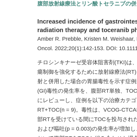
腹部放射線療法とリン酸トセラニブの併
Increased incidence of gastrointes
radiation therapy and toceranib 
Amber R. Prebble, Kristen M. Weishaar,
Oncol. 2022;20(1):142-153. DOI: 10.111
チロシンキナーゼ受容体阻害剤(TKI
瘍制御を強化するために放射線療法(R
射と併用した場合の胃腸毒性を示す症例が
(GI)毒性の発生率を、腹部RT単独、
にレビューし、症例を以下の治療カテゴリーに分
RT+TOC(n = 9)。毒性は、VCO
部RTを受けている間にTOCを投与された患者
および嘔吐(p = 0.003)の発生率が