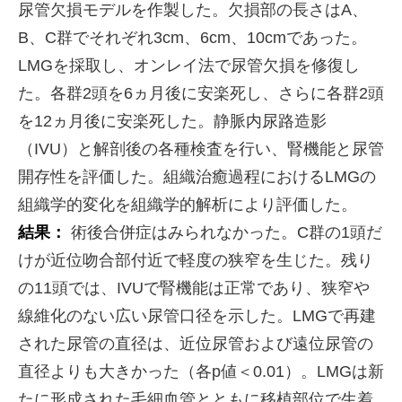
尿管欠損モデルを作製した。欠損部の長さはA、
B、C群でそれぞれ3cm、6cm、10cmであった。
LMGを採取し、オンレイ法で尿管欠損を修復し
た。各群2頭を6ヵ月後に安楽死し、さらに各群2頭
を12ヵ月後に安楽死した。静脈内尿路造影
（IVU）と解剖後の各種検査を行い、腎機能と尿管
開存性を評価した。組織治癒過程におけるLMGの
組織学的変化を組織学的解析により評価した。
結果：
術後合併症はみられなかった。C群の1頭だ
けが近位吻合部付近で軽度の狭窄を生じた。残り
の11頭では、IVUで腎機能は正常であり、狭窄や
線維化のない広い尿管口径を示した。LMGで再建
された尿管の直径は、近位尿管および遠位尿管の
直径よりも大きかった（各p値＜0.01）。LMGは新
たに形成された毛細血管とともに移植部位で生着