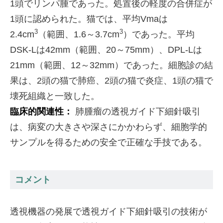
1頭でリンパ腫であった。処置後の軽度の合併症が
1頭に認められた。猫では、平均Vmaは
3
3
2.4cm
（範囲、1.6～3.7cm
）であった。平均
DSK-Lは42mm（範囲、20～75mm）、DPL-Lは
21mm（範囲、12～32mm）であった。細胞診の結
果は、2頭の猫で肺癌、2頭の猫で炎症、1頭の猫で
壊死組織と一致した。
臨床的関連性：
肺腫瘤の透視ガイド下細針吸引
は、病変の大きさや深さにかかわらず、細胞学的
サンプルを得るための安全で正確な手技である。
コメント
透視機器の発展で透視ガイド下細針吸引の技術が