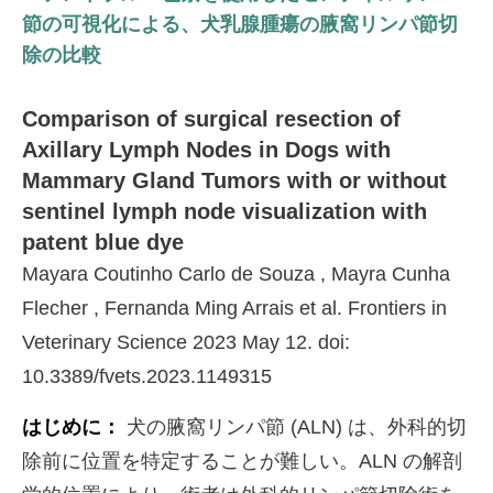
節の可視化による、犬乳腺腫瘍の腋窩リンパ節切
除の比較
Comparison of surgical resection of
Axillary Lymph Nodes in Dogs with
Mammary Gland Tumors with or without
sentinel lymph node visualization with
patent blue dye
Mayara Coutinho Carlo de Souza , Mayra Cunha
Flecher , Fernanda Ming Arrais et al. Frontiers in
Veterinary Science 2023 May 12. doi:
10.3389/fvets.2023.1149315
はじめに：
犬の腋窩リンパ節 (ALN) は、外科的切
除前に位置を特定することが難しい。ALN の解剖