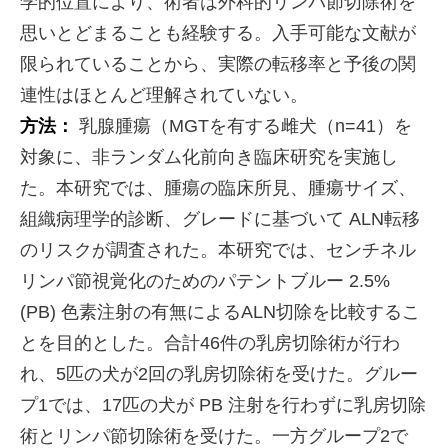
学的位置により、術者は外科的リンパ節切除術を
思いとどまることも経験する。入手可能な文献が
限られていることから、実際の転移率と予後の関
連性はほとんど理解されていない。
方法：
乳腺腫瘍（MGTを有する雌犬（n=41）を
対象に、非ランダム化前向き臨床研究を実施し
た。本研究では、腫瘍の臨床所見、腫瘍サイズ、
組織病理学的診断、グレードに基づいて ALN転移
のリスクが調査された。本研究では、センチネル
リンパ節視覚化のためのパテントブルー 2.5%
(PB) 色素注射の有無によるALN切除を比較するこ
とを目的とした。合計46件の乳房切除術が行わ
れ、5匹の犬が2回の乳房切除術を受けた。グルー
プ1では、17匹の犬が PB 注射を行わずに乳房切除
術とリンパ節切除術を受けた。一方グループ2で