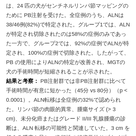
は、24 匹の犬がセンチネルリンパ節マッピングの
ために PB注射を受けた。全症例のうち、ALNは
38/46例(82%)で特定された。グループ1では、ALN
が特定され切除されたのは58%の症例のみであっ
た一方で、グループ2では、92%の症例でALNが特
定され、100%の症例で切除された。したがって、
PB の使用によりALNの特定が改善され、MGTの
犬の手術時間が短縮されることが示された。
結果と考察：
PB注射群では非PB注射群に比べて
手術時間が有意に短かった（45分 vs 80分）（p <
0.0001）。ALN転移は全症例の32%で認められ
た。リンパ節の肉眼的異常、腫瘍サイズ (> 3
cm)、未分化癌またはグレード II/III 乳腺腫瘍の診
断は、ALN 転移の可能性と関連していた。3 cm を