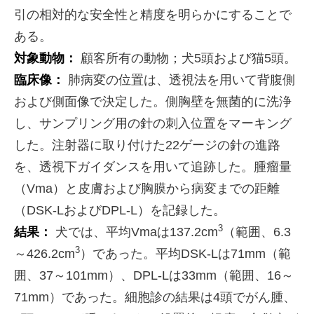
引の相対的な安全性と精度を明らかにすることで
ある。
対象動物：
顧客所有の動物；犬5頭および猫5頭。
臨床像：
肺病変の位置は、透視法を用いて背腹側
および側面像で決定した。側胸壁を無菌的に洗浄
し、サンプリング用の針の刺入位置をマーキング
した。注射器に取り付けた22ゲージの針の進路
を、透視下ガイダンスを用いて追跡した。腫瘤量
（Vma）と皮膚および胸膜から病変までの距離
（DSK-LおよびDPL-L）を記録した。
3
結果：
犬では、平均Vmaは137.2cm
（範囲、6.3
3
～426.2cm
）であった。平均DSK-Lは71mm（範
囲、37～101mm）、DPL-Lは33mm（範囲、16～
71mm）であった。細胞診の結果は4頭でがん腫、