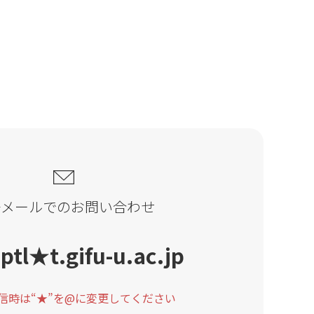
子メールでのお問い合わせ
ptl★t.gifu-u.ac.jp
信時は“★”を@に
変更してください