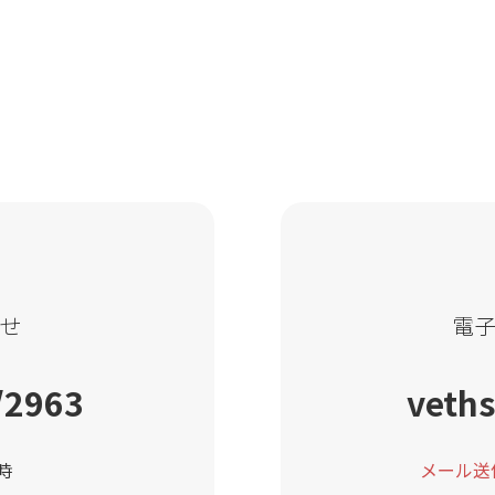
せ
電
/2963
veths
時
メール送