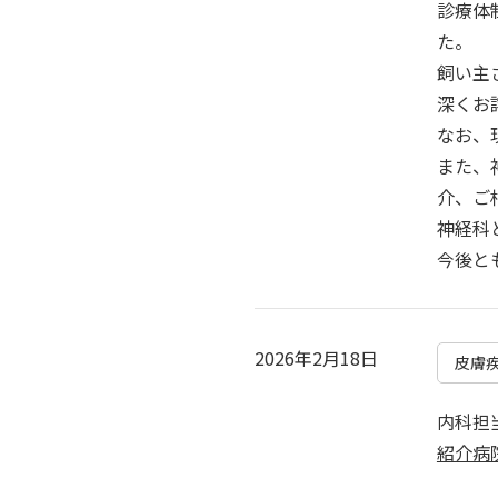
診療体
た。
飼い主
深くお
なお、
また、
介、ご
神経科
今後と
2026年2月18日
皮膚
内科担
紹介病