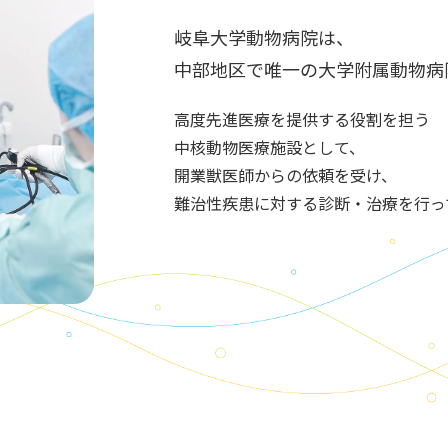
岐阜大学動物病院は、
中部地区で唯一の
大学附属動物病
高度先進医療
を提供する役割を担う
中核動物医療施設
として、
開業獣医師
からの依頼を受け、
難治性疾患
に対する
診断・治療
を行っ