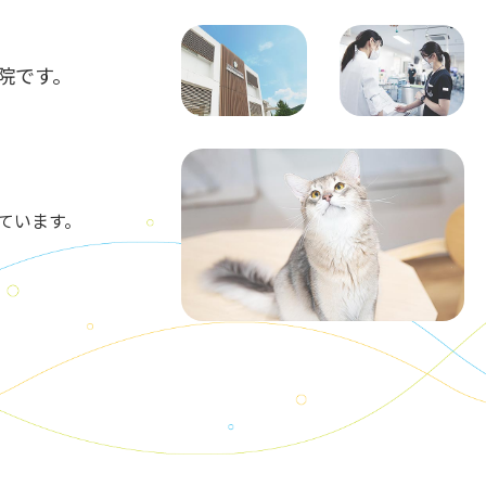
院
です。
ています。