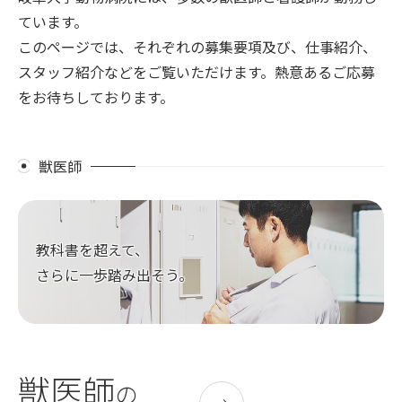
お知らせ
ています。
このページでは、それぞれの募集要項及び、仕事紹介、
お問い合わせ
スタッフ紹介などをご覧いただけます。熱意あるご応募
犬の献血制度とドナー登録のお願い
をお待ちしております。
関連リンク
このサイトについて
サイトマップ
獣医師
岐阜大学
岐阜大学応用生物科学部
教科書を超えて、
さらに一歩踏み出そう。
獣医師
の