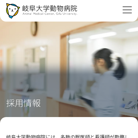
飼い主
さんへ
紹介病院の
先生へ
診療案内
教育・研究
病院紹介
採用情報
採用情報
アクセス
岐阜大学動物病院には、多数の獣医師と看護師が勤務し