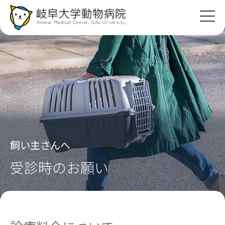
飼い主
さんへ
紹介病院の
先生へ
診療案内
教育・研究
飼い主さんへ
病院紹介
受診時のお願い
採用情報
アクセス