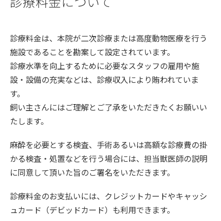
診療料金について
お知らせ
お問い合わせ
診療料金は、本院が二次診療または高度動物医療を行う
犬の献血制度とドナー登録のお願い
施設であることを勘案して設定されています。
関連リンク
診療水準を向上するために必要なスタッフの雇用や施
このサイトについて
設・設備の充実などは、診療収入により賄われていま
サイトマップ
す。
岐阜大学
岐阜大学応用生物科学部
飼い主さんにはご理解とご了承をいただきたくお願いい
たします。
麻酔を必要とする検査、手術あるいは高額な診療費の掛
かる検査・処置などを行う場合には、担当獣医師の説明
に同意して頂いた旨のご署名をいただきます。
診療料金のお支払いには、クレジットカードやキャッシ
ュカード（デビッドカード）も利用できます。