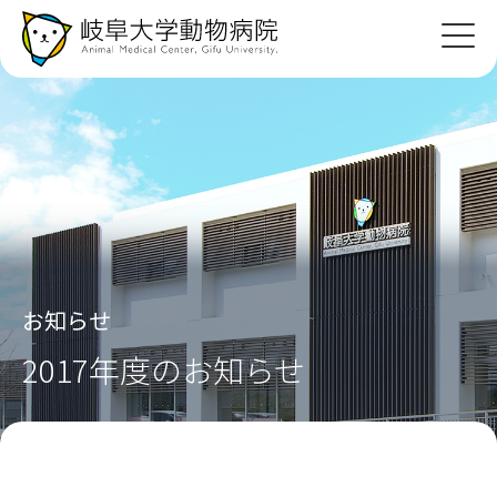
飼い主
さんへ
紹介病院の
先生へ
診療案内
教育・研究
お知らせ
病院紹介
2017年度のお知らせ
採用情報
アクセス